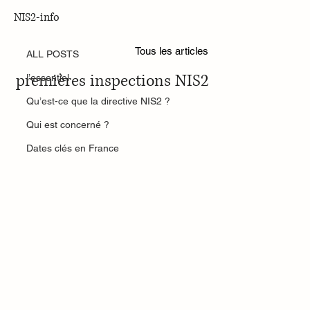
NIS2-info
ALL POSTS
Nov 25, 2025
Tous les articles
2024–2025 : comment se préparer aux
ALL POSTS
premières inspections NIS2
l’essentiel
Qu’est-ce que la directive NIS2 ?
Qui est concerné ?
Dates clés en France