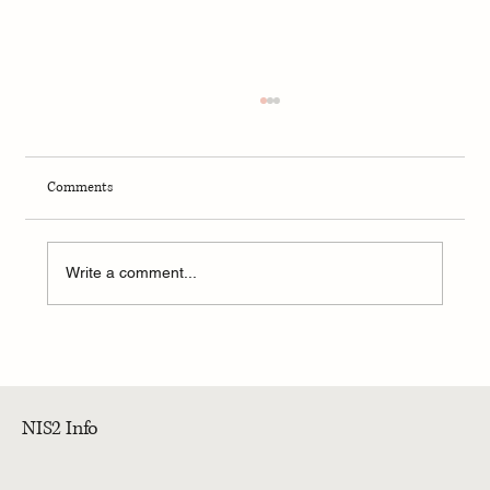
Comments
Write a comment...
Calendrier NIS2 France : ce que les entreprises
doivent faire avant 2025
NIS2 Info