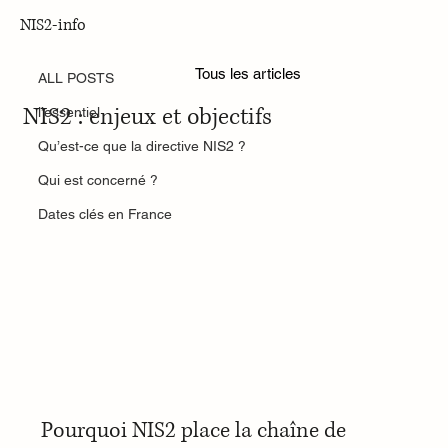
NIS2-info
ALL POSTS
Nov 20, 2025
Tous les articles
La chaîne de fournisseurs au cœur de
ALL POSTS
NIS2 : enjeux et objectifs
l’essentiel
Qu’est-ce que la directive NIS2 ?
Qui est concerné ?
Dates clés en France
Pourquoi NIS2 place la chaîne de 